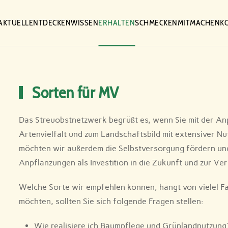
AKTUELL
ENTDECKEN
WISSEN
ERHALTEN
SCHMECKEN
MITMACHEN
K
Sorten für MV
Das Streuobstnetzwerk begrüßt es, wenn Sie mit der An
Artenvielfalt und zum Landschaftsbild mit extensiver N
möchten wir außerdem die Selbstversorgung fördern und 
Anpflanzungen als Investition in die Zukunft und zur 
Welche Sorte wir empfehlen können, hängt von vielel F
möchten, sollten Sie sich folgende Fragen stellen:
Wie realisiere ich Baumpflege und Grünlandnutzung