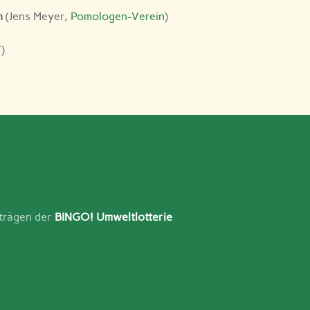
n
(Jens Meyer,
Pomologen-Verein
)
V
)
rträgen der
BINGO! Umweltlotterie